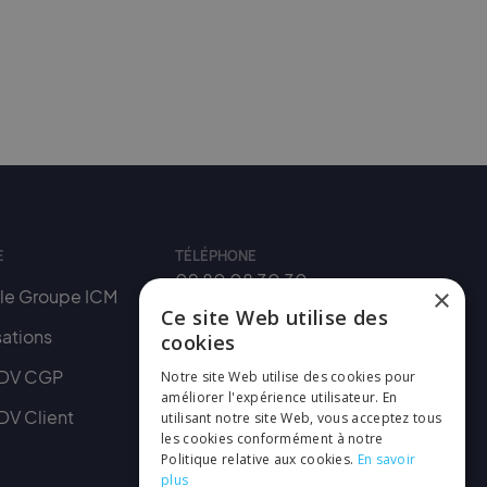
E
TÉLÉPHONE
09 80 08 30 30
×
 le Groupe ICM
Ce site Web utilise des
EMAIL
sations
cookies
contact@reseau-icm.fr
RDV CGP
Notre site Web utilise des cookies pour
Recrutement
améliorer l'expérience utilisateur. En
DV Client
utilisant notre site Web, vous acceptez tous
les cookies conformément à notre
Politique relative aux cookies.
En savoir
plus