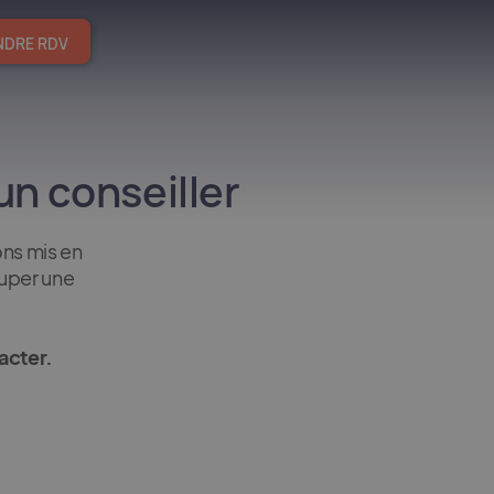
NDRE RDV
un conseiller
ns mis en
ouper une
acter.