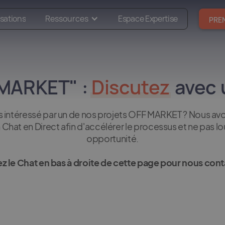
isations
Ressources
Espace Expertise
PRE
 MARKET" :
Discutez
avec 
s intéressé par un de nos projets OFF MARKET ? Nous avo
 Chat en Direct afin d'accélérer le processus et ne pas l
opportunité.
sez le Chat en bas à droite de cette page pour nous cont