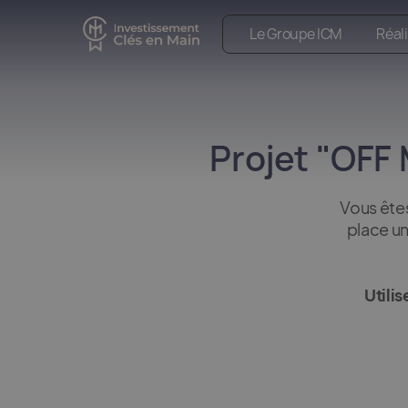
Le Groupe ICM
Réal
Projet "OFF
Vous ête
place un
Utili