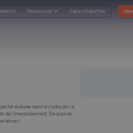
isations
Ressources
Espace Expertise
PRE
marché réalisée dans le cadre de ce
ète de l'investissement. De quoi se
e lancer !