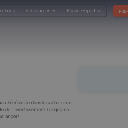
isations
Ressources
Espace Expertise
PRE
marché réalisée dans le cadre de ce
ète de l'investissement. De quoi se
e lancer !