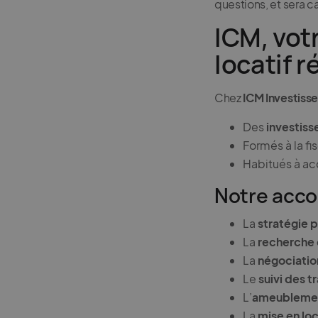
questions, et sera c
ICM, vot
locatif r
Chez
ICM Investiss
Des
investiss
Formés à la fi
Habitués à ac
Notre acc
La
stratégie 
La
recherche 
La
négociatio
Le
suivi des 
L’
ameublement
La
mise en loc