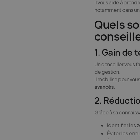
Il vous aide à prend
notamment dans un 
Quels so
conseille
1. Gain de
Un conseiller vous fa
de gestion.
Il mobilise pour vou
avancés
.
2. Réducti
Grâce à sa connaissa
Identifier les 
Éviter les err