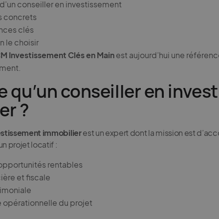
 d’un conseiller en investissement
s concrets
ces clés
le choisir
CM Investissement Clés en Main
est aujourd’hui une référen
ment.
e qu’un conseiller en inves
er ?
vestissement immobilier
est un expert dont la mission est d’ac
n projet locatif :
pportunités rentables
ière et fiscale
rimoniale
 opérationnelle du projet