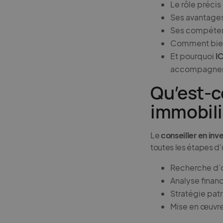
Le rôle précis
Ses avantage
Ses compéten
Comment bien 
Et pourquoi
I
accompagne
Qu’est-c
immobili
Le
conseiller en in
toutes les étapes d’u
Recherche d’o
Analyse financ
Stratégie pat
Mise en œuvre