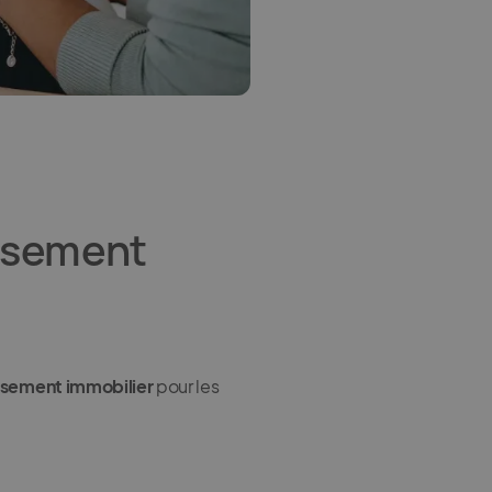
issement
issement immobilier
pour les