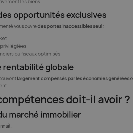
tivement les biens
 des opportunités exclusives
imenté vous ouvre
des portes inaccessibles seul
:
ket
privilégiées
nciers ou fiscaux optimisés
e rentabilité globale
 souvent
largement compensés par les économies générées
e
nt.
compétences doit-il avoir ?
 du marché immobilier
nnaît :