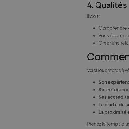
4. Qualités
Il doit :
Comprendre v
Vous écouter 
Créer une rel
Comment 
Voici les critères à vér
Son expérien
Ses références
Ses accrédita
La clarté de 
La proximité e
Prenez le temps d’u