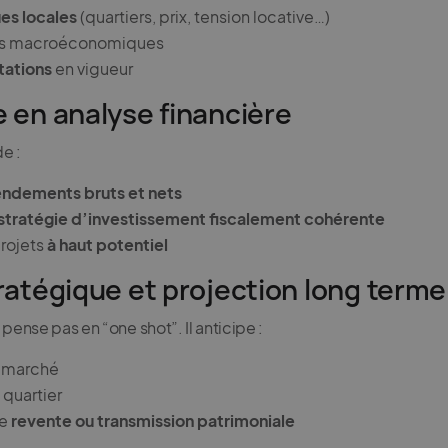
es locales
(quartiers, prix, tension locative…)
es macroéconomiques
tations
en vigueur
e en analyse financière
de :
endements bruts et nets
stratégie d’investissement fiscalement cohérente
projets
à haut potentiel
tratégique et projection long terme
pense pas en “one shot”. Il anticipe :
u marché
 quartier
de
revente ou transmission patrimoniale