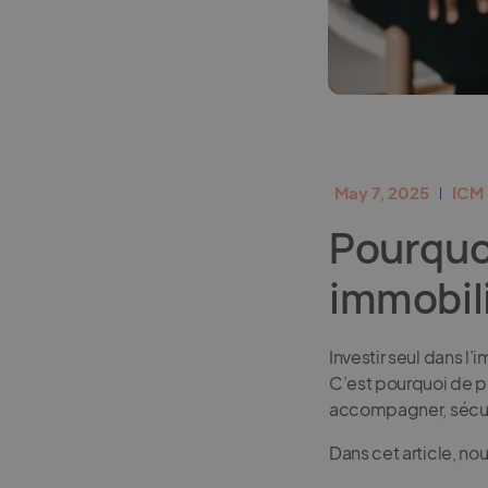
May 7, 2025
ICM 
Pourquoi
immobili
Investir seul dans l
C’est pourquoi de pl
accompagner, sécuris
Dans cet article, no