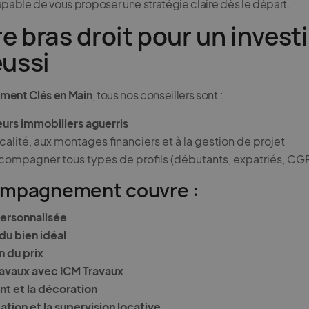
apable de vous proposer une stratégie claire dès le départ.
re bras droit pour un inves
éussi
ement Clés en Main
, tous nos conseillers sont :
eurs immobiliers aguerris
scalité, aux montages financiers et à la gestion de projet
compagner tous types de profils (débutants, expatriés, CG
ompagnement couvre :
personnalisée
du bien idéal
n du prix
travaux avec ICM Travaux
 et la décoration
ation et la supervision locative