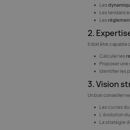
Les
dynamiqu
Les tendanc
Les
réglemen
2. Expertis
Il doit être capable 
Calculer les
r
Proposer une
Identifier les 
3. Vision s
Un bon conseiller ne 
Les cycles d
L’évolution du
La stratégie 