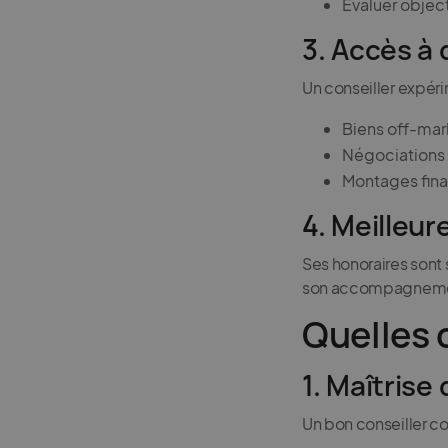
Évaluer objec
3. Accès à
Un conseiller expér
Biens off-mar
Négociations 
Montages fina
4. Meilleur
Ses honoraires sont
son accompagneme
Quelles 
1. Maîtrise
Un bon conseiller co