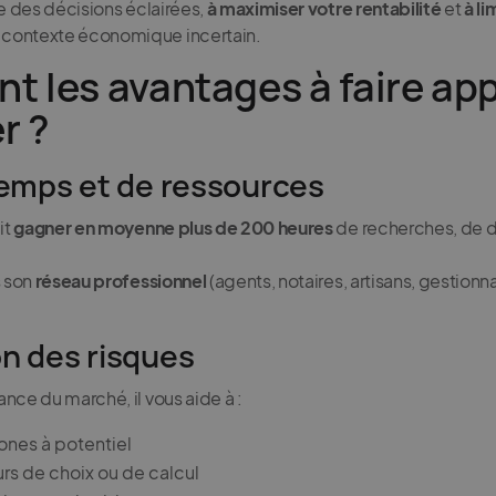
re des décisions éclairées,
à maximiser votre rentabilité
et
à li
contexte économique incertain.
nt les avantages à faire app
r ?
 temps et de ressources
it
gagner en moyenne plus de 200 heures
de recherches, de d
s son
réseau professionnel
(agents, notaires, artisans, gestionn
on des risques
nce du marché, il vous aide à :
zones à potentiel
eurs de choix ou de calcul